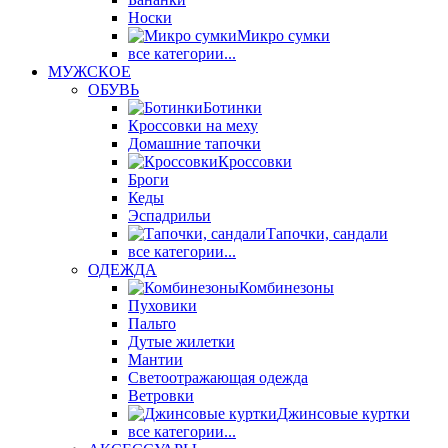
Носки
Микро сумки
все категории...
МУЖСКОЕ
ОБУВЬ
Ботинки
Кроссовки на меху
Домашние тапочки
Кроссовки
Броги
Кеды
Эспадрильи
Тапочки, сандали
все категории...
ОДЕЖДА
Комбинезоны
Пуховики
Пальто
Дутые жилетки
Мантии
Светоотражающая одежда
Ветровки
Джинсовые куртки
все категории...