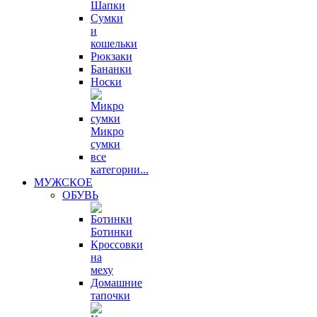
Шапки
Сумки
и
кошельки
Рюкзаки
Бананки
Носки
Микро
сумки
все
категории...
МУЖСКОЕ
ОБУВЬ
Ботинки
Кроссовки
на
меху
Домашние
тапочки