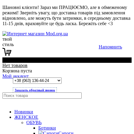
Шановні клієнти! Зараз ми ПРАЦЮЄМО, але в обмеженому
режимі! Зверніть увагу, що доставка товарів під замовлення
відновлено, але можуть бути затримки, в середньому доставка
11-15 днів, враховуйте це будь ласка. Бережіть себе <3
твой
стиль
Напомнить
0
Нет товаров
Корзина пуста
Мой аккаунт
Заказать обратный звонок
Новинки
ЖЕНСКОЕ
ОБУВЬ
Ботинки
Сапоги