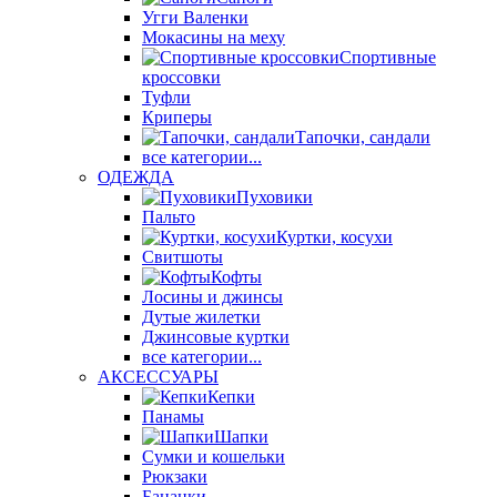
Угги Валенки
Мокасины на меху
Спортивные
кроссовки
Туфли
Криперы
Тапочки, сандали
все категории...
ОДЕЖДА
Пуховики
Пальто
Куртки, косухи
Свитшоты
Кофты
Лосины и джинсы
Дутые жилетки
Джинсовые куртки
все категории...
АКСЕССУАРЫ
Кепки
Панамы
Шапки
Сумки и кошельки
Рюкзаки
Бананки