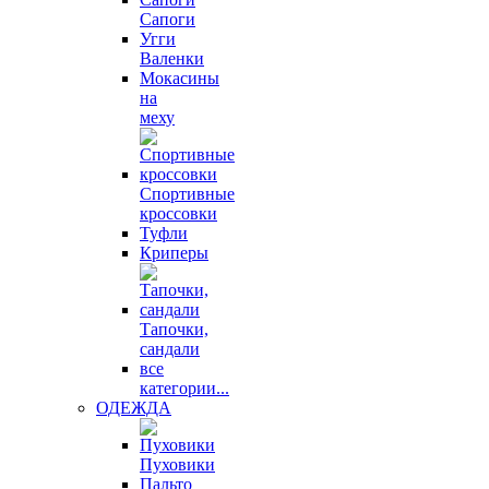
Сапоги
Угги
Валенки
Мокасины
на
меху
Спортивные
кроссовки
Туфли
Криперы
Тапочки,
сандали
все
категории...
ОДЕЖДА
Пуховики
Пальто