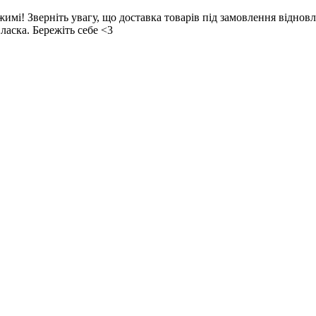
! Зверніть увагу, що доставка товарів під замовлення відновл
ласка. Бережіть себе <3