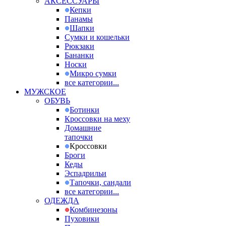
АКСЕССУАРЫ
Кепки
Панамы
Шапки
Сумки и кошельки
Рюкзаки
Бананки
Носки
Микро сумки
все категории...
МУЖСКОЕ
ОБУВЬ
Ботинки
Кроссовки на меху
Домашние
тапочки
Кроссовки
Броги
Кеды
Эспадрильи
Тапочки, сандали
все категории...
ОДЕЖДА
Комбинезоны
Пуховики