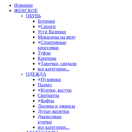
Новинки
ЖЕНСКОЕ
ОБУВЬ
Ботинки
Сапоги
Угги Валенки
Мокасины на меху
Спортивные
кроссовки
Туфли
Криперы
Тапочки, сандали
все категории...
ОДЕЖДА
Пуховики
Пальто
Куртки, косухи
Свитшоты
Кофты
Лосины и джинсы
Дутые жилетки
Джинсовые
куртки
все категории...