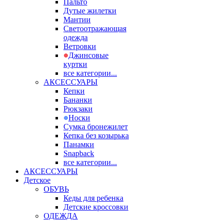
Пальто
Дутые жилетки
Мантии
Светоотражающая
одежда
Ветровки
Джинсовые
куртки
все категории...
АКСЕССУАРЫ
Кепки
Бананки
Рюкзаки
Носки
Сумка бронежилет
Кепка без козырька
Панамки
Snapback
все категории...
АКСЕССУАРЫ
Детское
ОБУВЬ
Кеды для ребенка
Детские кроссовки
ОДЕЖДА