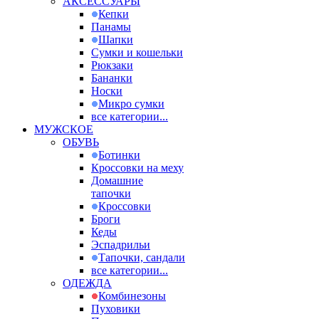
АКСЕССУАРЫ
Кепки
Панамы
Шапки
Сумки и кошельки
Рюкзаки
Бананки
Носки
Микро сумки
все категории...
МУЖСКОЕ
ОБУВЬ
Ботинки
Кроссовки на меху
Домашние
тапочки
Кроссовки
Броги
Кеды
Эспадрильи
Тапочки, сандали
все категории...
ОДЕЖДА
Комбинезоны
Пуховики