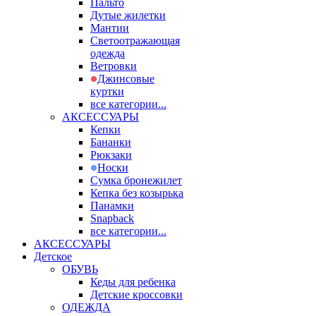
Пальто
Дутые жилетки
Мантии
Светоотражающая
одежда
Ветровки
Джинсовые
куртки
все категории...
АКСЕССУАРЫ
Кепки
Бананки
Рюкзаки
Носки
Сумка бронежилет
Кепка без козырька
Панамки
Snapback
все категории...
АКСЕССУАРЫ
Детское
ОБУВЬ
Кеды для ребенка
Детские кроссовки
ОДЕЖДА