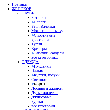
Новинки
ЖЕНСКОЕ
ОБУВЬ
Ботинки
Сапоги
Угги Валенки
Мокасины на меху
Спортивные
кроссовки
Туфли
Криперы
Тапочки, сандали
все категории...
ОДЕЖДА
Пуховики
Пальто
Куртки, косухи
Свитшоты
Кофты
Лосины и джинсы
Дутые жилетки
Джинсовые
куртки
все категории...