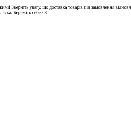
! Зверніть увагу, що доставка товарів під замовлення відновл
ласка. Бережіть себе <3