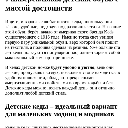
массой достоинств
И дети, и взрослые любят носить кеды, поскольку они
лёгкие, удобные, подходят под различные стили. Название
этой обуви берёт начало от американского бренда
Keds
,
существующего с 1916 года. Именно тогда свет увидел
первую пару уникальной обуви, верх которой был пошит
из текстиля, а подошва сделала из резины. Уже больше ста
лет кеды пользуются популярностью, олицетворяют собой
максимальный комфорт при носке.
В кедах детской ножке
будет удобно и уютно
, ведь они
лёгкие, пропускают воздух, позволяют стопе находиться в
удобном положении, обладают прекрасными
амортизационными свойствами во время ходьбы и бега.
Детские кеды можно носить каждый день, они отлично
дополнят любой детский стиль.
Детские кеды – идеальный вариант
для маленьких модниц и модников
Раньше кеды считались неотъемлемым атрибутом всех