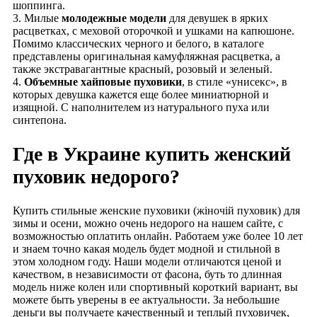
шоппинга.
3. Милые
молодежные модели
для девушек в ярких
расцветках, с меховой оторочкой и ушками на капюшоне.
Помимо классических черного и белого, в каталоге
представлены оригинальная камуфляжная расцветка, а
также экстравагантные красный, розовый и зеленый.
4.
Объемные хайповые пуховики
, в стиле «унисекс», в
которых девушка кажется еще более миниатюрной и
изящной. С наполнителем из натурального пуха или
синтепона.
Где в Украине купить женский
пуховик недорого?
Купить стильные женские пуховики (жіночій пуховик) для
зимы и осени, можно очень недорого на нашем сайте, с
возможностью оплатить онлайн. Работаем уже более 10 лет
и знаем точно какая модель будет модной и стильной в
этом холодном году. Наши модели отличаются ценой и
качеством, в независимости от фасона, буть то длинная
модель ниже колен или спортивный короткий вариант, вы
можете быть уверены в ее актуальности. За небольшие
деньги вы получаете качественный и теплый пуховичек,