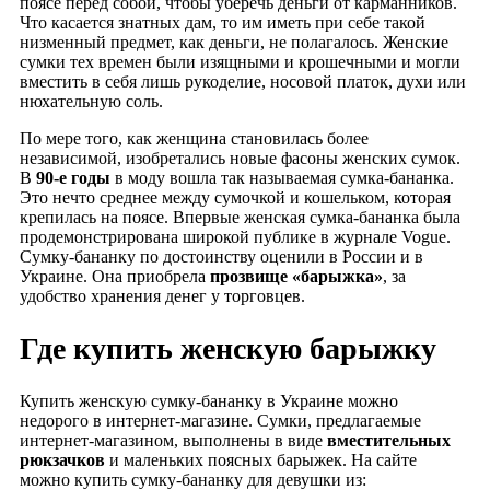
поясе перед собой, чтобы уберечь деньги от карманников.
Что касается знатных дам, то им иметь при себе такой
низменный предмет, как деньги, не полагалось. Женские
сумки тех времен были изящными и крошечными и могли
вместить в себя лишь рукоделие, носовой платок, духи или
нюхательную соль.
По мере того, как женщина становилась более
независимой, изобретались новые фасоны женских сумок.
В
90-е годы
в моду вошла так называемая сумка-бананка.
Это нечто среднее между сумочкой и кошельком, которая
крепилась на поясе. Впервые женская сумка-бананка была
продемонстрирована широкой публике в журнале Vogue.
Сумку-бананку по достоинству оценили в России и в
Украине. Она приобрела
прозвище «барыжка»
, за
удобство хранения денег у торговцев.
Где купить женскую барыжку
Купить женскую сумку-бананку в Украине можно
недорого в интернет-магазине. Сумки, предлагаемые
интернет-магазином, выполнены в виде
вместительных
рюкзачков
и маленьких поясных барыжек. На сайте
можно купить сумку-бананку для девушки из: