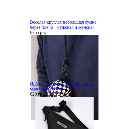
Веселая круглая небольшая сумка
через плечо - мужская и женская
675 грн.
Небольшая сумка бананка в виде
маленькой кепки
620 грн.