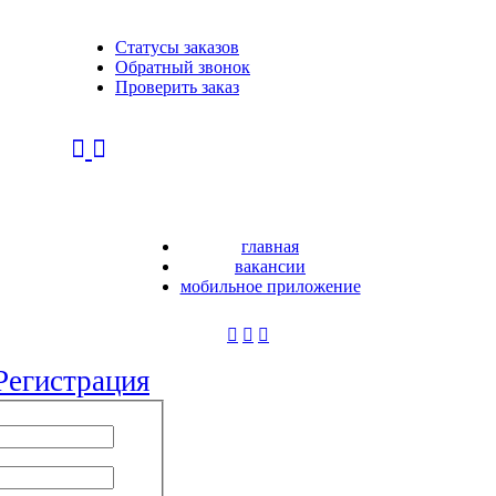
Статусы заказов
Обратный звонок
Проверить заказ
главная
вакансии
мобильное приложение
Регистрация