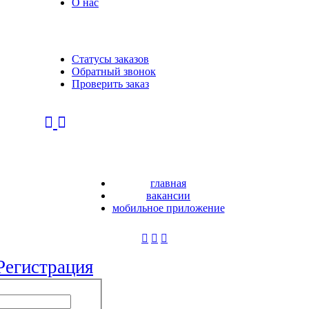
О нас
Статусы заказов
Обратный звонок
Проверить заказ
главная
вакансии
мобильное приложение
Регистрация