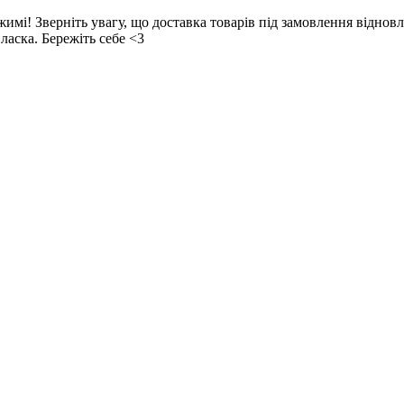
! Зверніть увагу, що доставка товарів під замовлення відновл
ласка. Бережіть себе <3