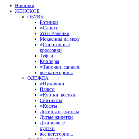
Новинки
ЖЕНСКОЕ
ОБУВЬ
Ботинки
Сапоги
Угги Валенки
Мокасины на меху
Спортивные
кроссовки
Туфли
Криперы
Тапочки, сандали
все категории...
ОДЕЖДА
Пуховики
Пальто
Куртки, косухи
Свитшоты
Кофты
Лосины и джинсы
Дутые жилетки
Джинсовые
куртки
все категории...