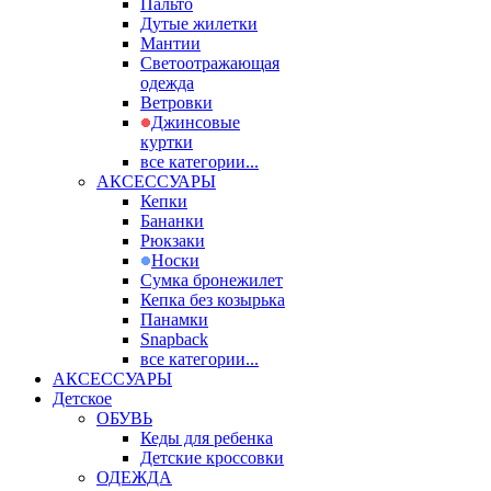
Пальто
Дутые жилетки
Мантии
Светоотражающая
одежда
Ветровки
Джинсовые
куртки
все категории...
АКСЕССУАРЫ
Кепки
Бананки
Рюкзаки
Носки
Сумка бронежилет
Кепка без козырька
Панамки
Snapback
все категории...
АКСЕССУАРЫ
Детское
ОБУВЬ
Кеды для ребенка
Детские кроссовки
ОДЕЖДА