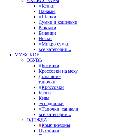
АКСЕССУАРЫ
Кепки
Панамы
Шапки
Сумки и кошельки
Рюкзаки
Бананки
Носки
Микро сумки
все категории...
МУЖСКОЕ
ОБУВЬ
Ботинки
Кроссовки на меху
Домашние
тапочки
Кроссовки
Броги
Кеды
Эспадрильи
Тапочки, сандали
все категории...
ОДЕЖДА
Комбинезоны
Пуховики