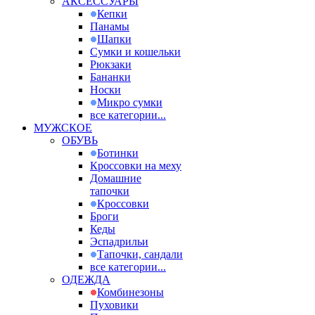
АКСЕССУАРЫ
Кепки
Панамы
Шапки
Сумки и кошельки
Рюкзаки
Бананки
Носки
Микро сумки
все категории...
МУЖСКОЕ
ОБУВЬ
Ботинки
Кроссовки на меху
Домашние
тапочки
Кроссовки
Броги
Кеды
Эспадрильи
Тапочки, сандали
все категории...
ОДЕЖДА
Комбинезоны
Пуховики