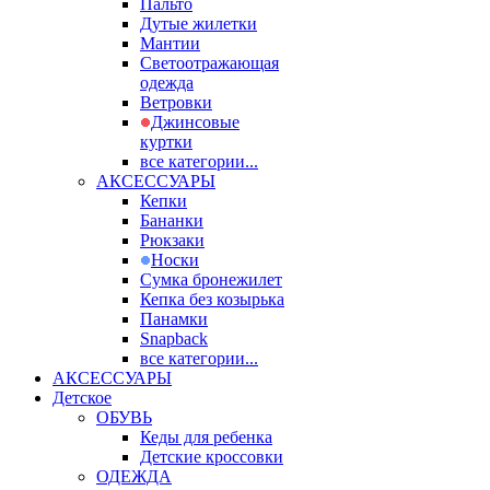
Пальто
Дутые жилетки
Мантии
Светоотражающая
одежда
Ветровки
Джинсовые
куртки
все категории...
АКСЕССУАРЫ
Кепки
Бананки
Рюкзаки
Носки
Сумка бронежилет
Кепка без козырька
Панамки
Snapback
все категории...
АКСЕССУАРЫ
Детское
ОБУВЬ
Кеды для ребенка
Детские кроссовки
ОДЕЖДА