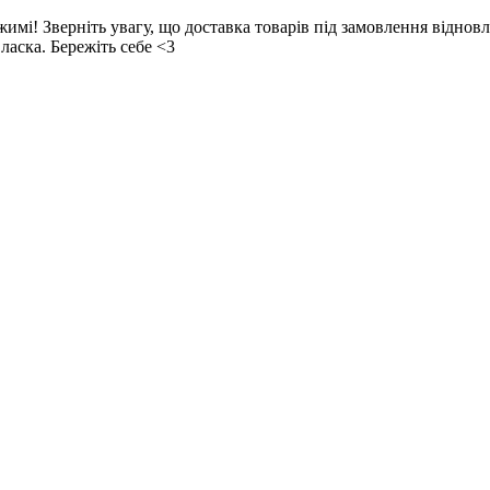
! Зверніть увагу, що доставка товарів під замовлення відновл
ласка. Бережіть себе <3