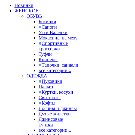
Новинки
ЖЕНСКОЕ
ОБУВЬ
Ботинки
Сапоги
Угги Валенки
Мокасины на меху
Спортивные
кроссовки
Туфли
Криперы
Тапочки, сандали
все категории...
ОДЕЖДА
Пуховики
Пальто
Куртки, косухи
Свитшоты
Кофты
Лосины и джинсы
Дутые жилетки
Джинсовые
куртки
все категории...