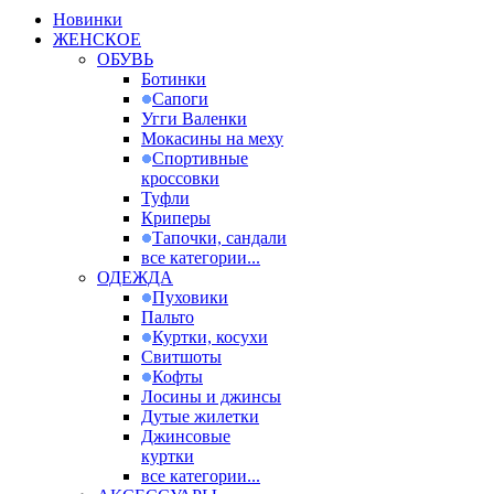
Новинки
ЖЕНСКОЕ
ОБУВЬ
Ботинки
Сапоги
Угги Валенки
Мокасины на меху
Спортивные
кроссовки
Туфли
Криперы
Тапочки, сандали
все категории...
ОДЕЖДА
Пуховики
Пальто
Куртки, косухи
Свитшоты
Кофты
Лосины и джинсы
Дутые жилетки
Джинсовые
куртки
все категории...