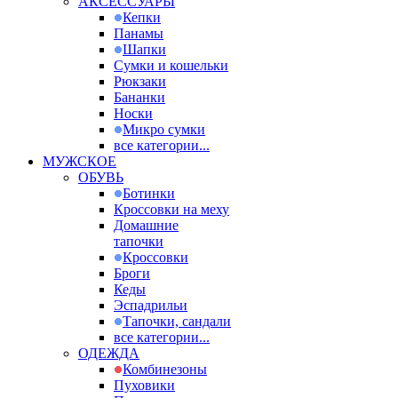
АКСЕССУАРЫ
Кепки
Панамы
Шапки
Сумки и кошельки
Рюкзаки
Бананки
Носки
Микро сумки
все категории...
МУЖСКОЕ
ОБУВЬ
Ботинки
Кроссовки на меху
Домашние
тапочки
Кроссовки
Броги
Кеды
Эспадрильи
Тапочки, сандали
все категории...
ОДЕЖДА
Комбинезоны
Пуховики