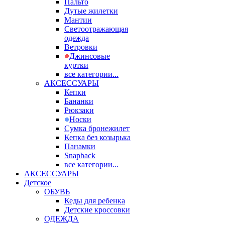
Пальто
Дутые жилетки
Мантии
Светоотражающая
одежда
Ветровки
Джинсовые
куртки
все категории...
АКСЕССУАРЫ
Кепки
Бананки
Рюкзаки
Носки
Сумка бронежилет
Кепка без козырька
Панамки
Snapback
все категории...
АКСЕССУАРЫ
Детское
ОБУВЬ
Кеды для ребенка
Детские кроссовки
ОДЕЖДА