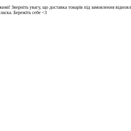
! Зверніть увагу, що доставка товарів під замовлення відновл
ласка. Бережіть себе <3