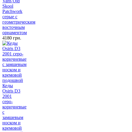
Vans Old
Skool
Patchwork
серые с
геометрическим
восточным
орнаментом
4180 грн.
Кеды
Osiris D3
2001
серо-
коричневые
с
замшевым
носком и
кремовой