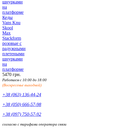
Кеды
Vans Knu
Skool
Max
Stackform
розовые с
радужными
плетеными
шнурками
на
платформе
5470 грн.
Работаем с 10:00 до 18:00
(Воскресенье выходной)
+38 (063) 136-44-24
+38 (050) 666-57-98
+38 (097) 750-57-92
согласно с тарифами оператора связи