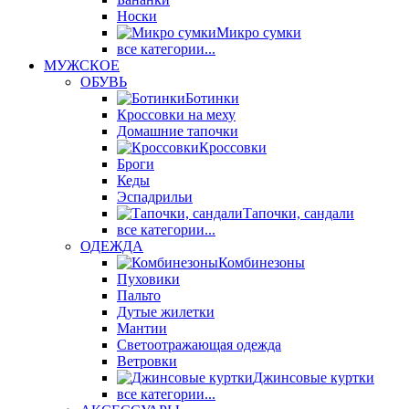
Носки
Микро сумки
все категории...
МУЖСКОЕ
ОБУВЬ
Ботинки
Кроссовки на меху
Домашние тапочки
Кроссовки
Броги
Кеды
Эспадрильи
Тапочки, сандали
все категории...
ОДЕЖДА
Комбинезоны
Пуховики
Пальто
Дутые жилетки
Мантии
Светоотражающая одежда
Ветровки
Джинсовые куртки
все категории...