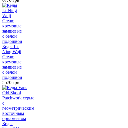
6770 грн.
Кеды Li-
Ning Wuji
Cream
кремовые
замшевые
с белой
подошвой
5570 грн.
Кеды