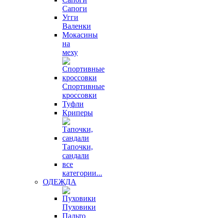
Сапоги
Угги
Валенки
Мокасины
на
меху
Спортивные
кроссовки
Туфли
Криперы
Тапочки,
сандали
все
категории...
ОДЕЖДА
Пуховики
Пальто