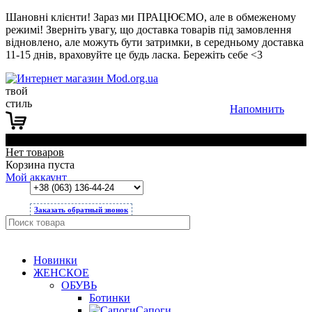
Шановні клієнти! Зараз ми ПРАЦЮЄМО, але в обмеженому
режимі! Зверніть увагу, що доставка товарів під замовлення
відновлено, але можуть бути затримки, в середньому доставка
11-15 днів, враховуйте це будь ласка. Бережіть себе <3
твой
стиль
Напомнить
0
Нет товаров
Корзина пуста
Мой аккаунт
Заказать обратный звонок
Новинки
ЖЕНСКОЕ
ОБУВЬ
Ботинки
Сапоги