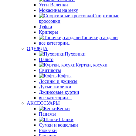
Угги Валенки
Мокасины на меху
Спортивные
кроссовки
Туфли
Криперы
Тапочки, сандали
все категории...
ОДЕЖДА
Пуховики
Пальто
Куртки, косухи
Свитшоты
Кофты
Лосины и джинсы
Дутые жилетки
Джинсовые куртки
все категории...
АКСЕССУАРЫ
Кепки
Панамы
Шапки
Сумки и кошельки
Рюкзаки
Бананки