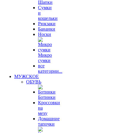
Шапки
Сумки
и
кошельки
Рюкзаки
Бананки
Носки
Микро
сумки
все
категории...
МУЖСКОЕ
ОБУВЬ
Ботинки
Кроссовки
на
меху
Домашние
тапочки