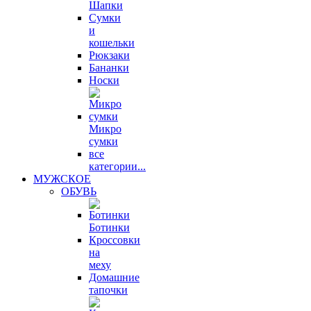
Шапки
Сумки
и
кошельки
Рюкзаки
Бананки
Носки
Микро
сумки
все
категории...
МУЖСКОЕ
ОБУВЬ
Ботинки
Кроссовки
на
меху
Домашние
тапочки