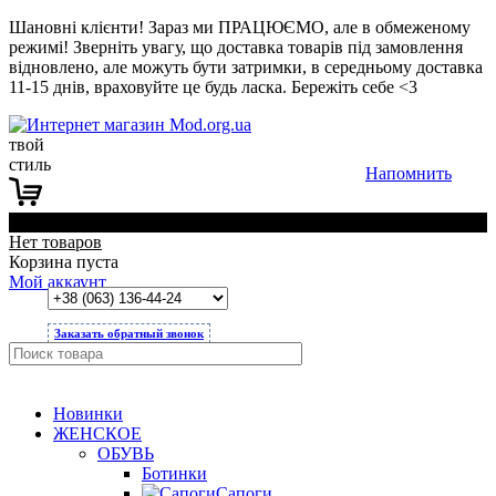
Шановні клієнти! Зараз ми ПРАЦЮЄМО, але в обмеженому
режимі! Зверніть увагу, що доставка товарів під замовлення
відновлено, але можуть бути затримки, в середньому доставка
11-15 днів, враховуйте це будь ласка. Бережіть себе <3
твой
стиль
Напомнить
0
Нет товаров
Корзина пуста
Мой аккаунт
Заказать обратный звонок
Новинки
ЖЕНСКОЕ
ОБУВЬ
Ботинки
Сапоги