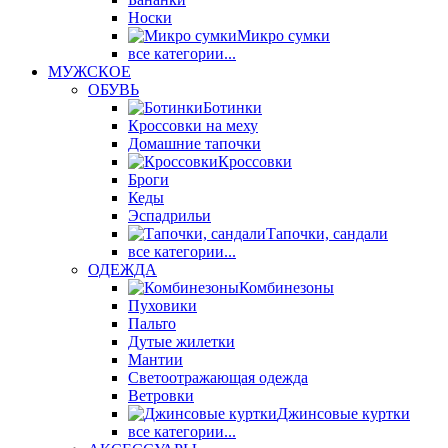
Носки
Микро сумки
все категории...
МУЖСКОЕ
ОБУВЬ
Ботинки
Кроссовки на меху
Домашние тапочки
Кроссовки
Броги
Кеды
Эспадрильи
Тапочки, сандали
все категории...
ОДЕЖДА
Комбинезоны
Пуховики
Пальто
Дутые жилетки
Мантии
Светоотражающая одежда
Ветровки
Джинсовые куртки
все категории...