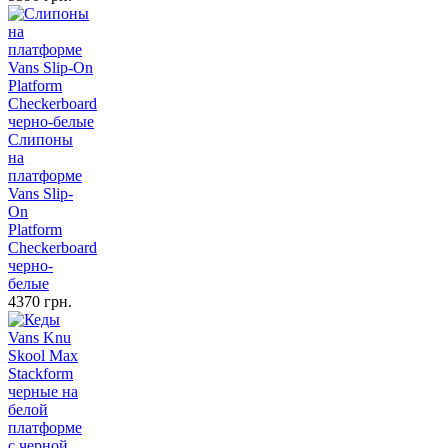
Слипоны
на
платформе
Vans Slip-
On
Platform
Checkerboard
черно-
белые
4370 грн.