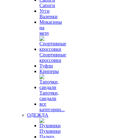
Сапоги
Угги
Валенки
Мокасины
на
меху
Спортивные
кроссовки
Туфли
Криперы
Тапочки,
сандали
все
категории...
ОДЕЖДА
Пуховики
Пальто