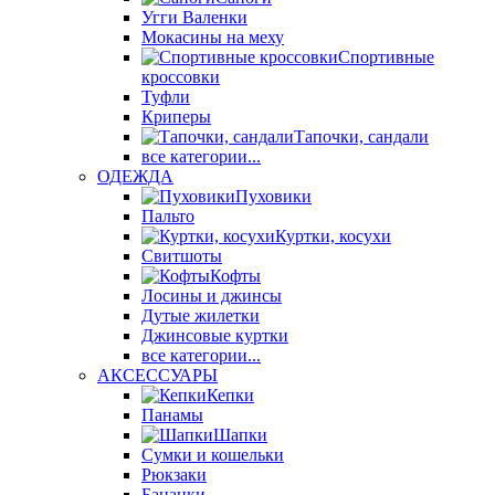
Угги Валенки
Мокасины на меху
Спортивные
кроссовки
Туфли
Криперы
Тапочки, сандали
все категории...
ОДЕЖДА
Пуховики
Пальто
Куртки, косухи
Свитшоты
Кофты
Лосины и джинсы
Дутые жилетки
Джинсовые куртки
все категории...
АКСЕССУАРЫ
Кепки
Панамы
Шапки
Сумки и кошельки
Рюкзаки
Бананки