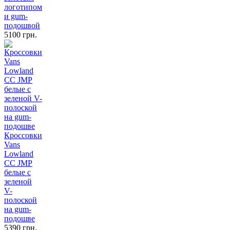
логотипом
и gum-
подошвой
5100 грн.
Кроссовки
Vans
Lowland
CC JMP
белые с
зеленой
V-
полоской
на gum-
подошве
5390 грн.