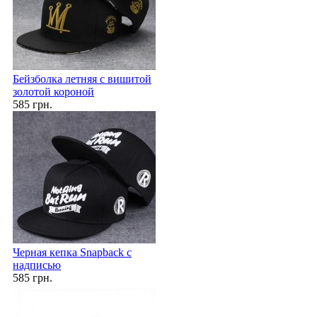
Бейзболка летняя с вишитой
золотой короной
585 грн.
Черная кепка Snapback с
надписью
585 грн.