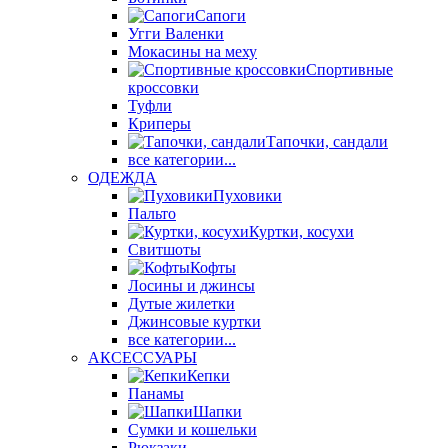
Сапоги
Угги Валенки
Мокасины на меху
Спортивные
кроссовки
Туфли
Криперы
Тапочки, сандали
все категории...
ОДЕЖДА
Пуховики
Пальто
Куртки, косухи
Свитшоты
Кофты
Лосины и джинсы
Дутые жилетки
Джинсовые куртки
все категории...
АКСЕССУАРЫ
Кепки
Панамы
Шапки
Сумки и кошельки
Рюкзаки