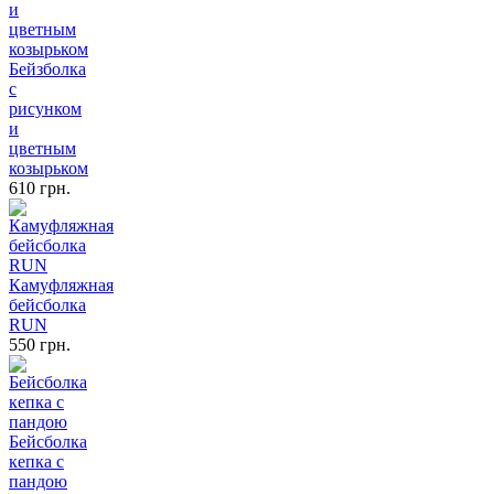
Бейзболка
с
рисунком
и
цветным
козырьком
610 грн.
Камуфляжная
бейсболка
RUN
550 грн.
Бейсболка
кепка с
пандою