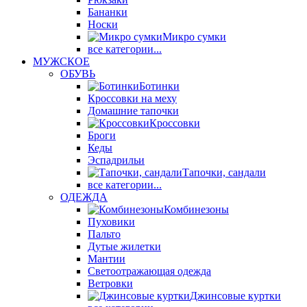
Бананки
Носки
Микро сумки
все категории...
МУЖСКОЕ
ОБУВЬ
Ботинки
Кроссовки на меху
Домашние тапочки
Кроссовки
Броги
Кеды
Эспадрильи
Тапочки, сандали
все категории...
ОДЕЖДА
Комбинезоны
Пуховики
Пальто
Дутые жилетки
Мантии
Светоотражающая одежда
Ветровки
Джинсовые куртки