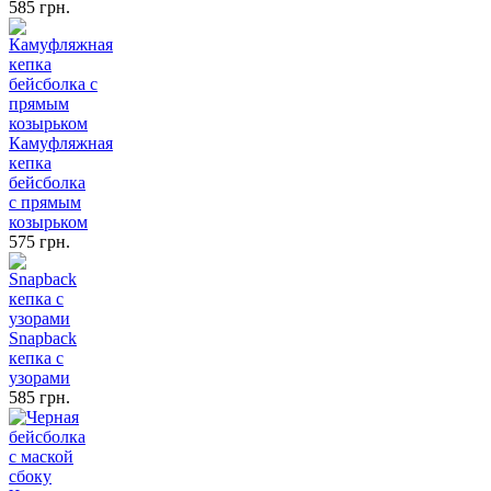
585 грн.
Камуфляжная
кепка
бейсболка
с прямым
козырьком
575 грн.
Snapback
кепка с
узорами
585 грн.