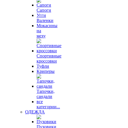
Сапоги
Угги
Валенки
Мокасины
на
меху
Спортивные
кроссовки
Туфли
Криперы
Тапочки,
сандали
все
категории...
ОДЕЖДА
Пуховики