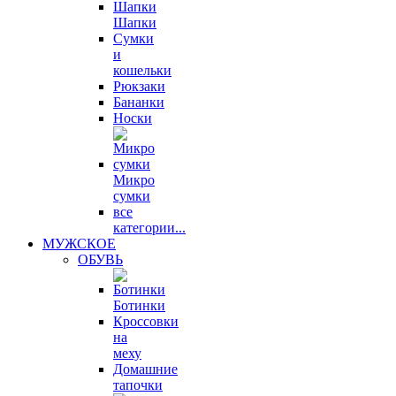
Шапки
Сумки
и
кошельки
Рюкзаки
Бананки
Носки
Микро
сумки
все
категории...
МУЖСКОЕ
ОБУВЬ
Ботинки
Кроссовки
на
меху
Домашние
тапочки