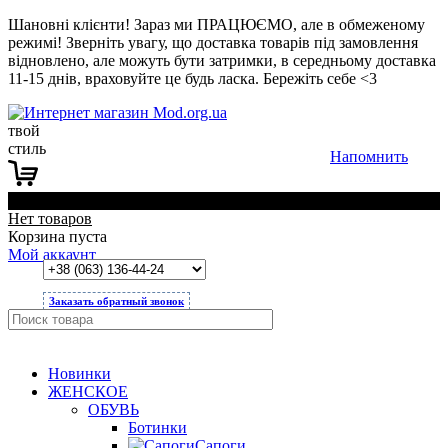
Шановні клієнти! Зараз ми ПРАЦЮЄМО, але в обмеженому
режимі! Зверніть увагу, що доставка товарів під замовлення
відновлено, але можуть бути затримки, в середньому доставка
11-15 днів, враховуйте це будь ласка. Бережіть себе <3
твой
стиль
Напомнить
0
Нет товаров
Корзина пуста
Мой аккаунт
Заказать обратный звонок
Новинки
ЖЕНСКОЕ
ОБУВЬ
Ботинки
Сапоги