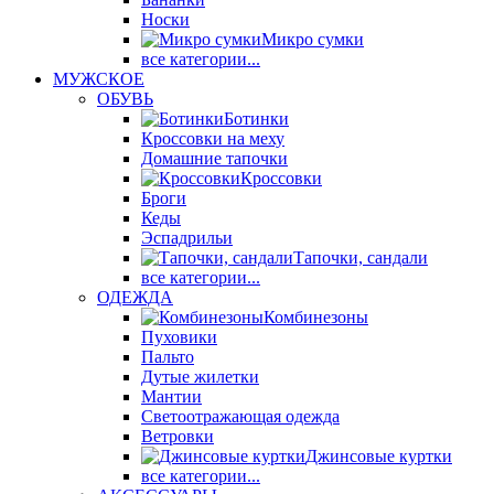
Носки
Микро сумки
все категории...
МУЖСКОЕ
ОБУВЬ
Ботинки
Кроссовки на меху
Домашние тапочки
Кроссовки
Броги
Кеды
Эспадрильи
Тапочки, сандали
все категории...
ОДЕЖДА
Комбинезоны
Пуховики
Пальто
Дутые жилетки
Мантии
Светоотражающая одежда
Ветровки
Джинсовые куртки
все категории...