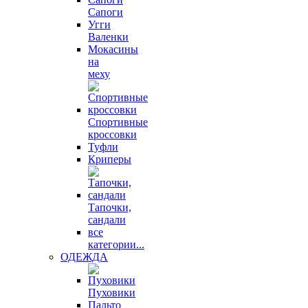
Сапоги
Угги
Валенки
Мокасины
на
меху
Спортивные
кроссовки
Туфли
Криперы
Тапочки,
сандали
все
категории...
ОДЕЖДА
Пуховики
Пальто