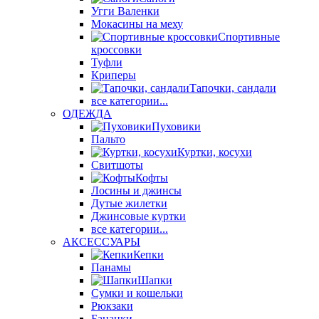
Угги Валенки
Мокасины на меху
Спортивные
кроссовки
Туфли
Криперы
Тапочки, сандали
все категории...
ОДЕЖДА
Пуховики
Пальто
Куртки, косухи
Свитшоты
Кофты
Лосины и джинсы
Дутые жилетки
Джинсовые куртки
все категории...
АКСЕССУАРЫ
Кепки
Панамы
Шапки
Сумки и кошельки
Рюкзаки
Бананки