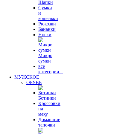
Шапки
Сумки
и
кошельки
Рюкзаки
Бананки
Носки
Микро
сумки
все
категории...
МУЖСКОЕ
ОБУВЬ
Ботинки
Кроссовки
на
меху
Домашние
тапочки