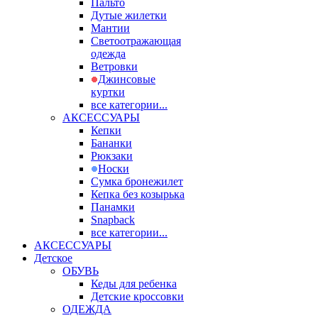
Пальто
Дутые жилетки
Мантии
Светоотражающая
одежда
Ветровки
Джинсовые
куртки
все категории...
АКСЕССУАРЫ
Кепки
Бананки
Рюкзаки
Носки
Сумка бронежилет
Кепка без козырька
Панамки
Snapback
все категории...
АКСЕССУАРЫ
Детское
ОБУВЬ
Кеды для ребенка
Детские кроссовки
ОДЕЖДА