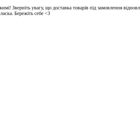
! Зверніть увагу, що доставка товарів під замовлення відновл
ласка. Бережіть себе <3