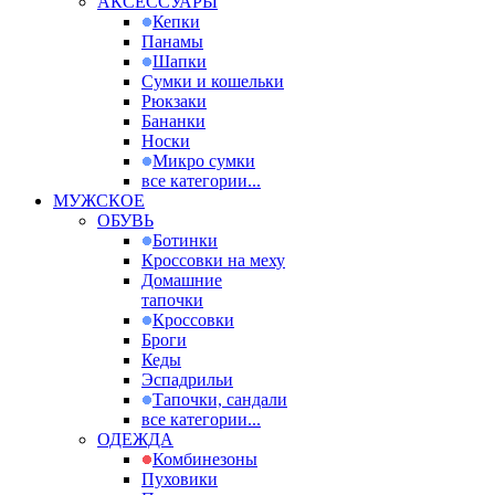
АКСЕССУАРЫ
Кепки
Панамы
Шапки
Сумки и кошельки
Рюкзаки
Бананки
Носки
Микро сумки
все категории...
МУЖСКОЕ
ОБУВЬ
Ботинки
Кроссовки на меху
Домашние
тапочки
Кроссовки
Броги
Кеды
Эспадрильи
Тапочки, сандали
все категории...
ОДЕЖДА
Комбинезоны
Пуховики