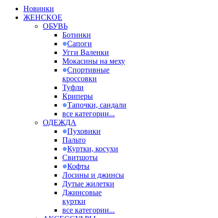
Новинки
ЖЕНСКОЕ
ОБУВЬ
Ботинки
Сапоги
Угги Валенки
Мокасины на меху
Спортивные
кроссовки
Туфли
Криперы
Тапочки, сандали
все категории...
ОДЕЖДА
Пуховики
Пальто
Куртки, косухи
Свитшоты
Кофты
Лосины и джинсы
Дутые жилетки
Джинсовые
куртки
все категории...