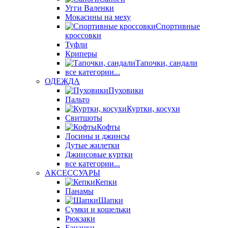
Угги Валенки
Мокасины на меху
Спортивные
кроссовки
Туфли
Криперы
Тапочки, сандали
все категории...
ОДЕЖДА
Пуховики
Пальто
Куртки, косухи
Свитшоты
Кофты
Лосины и джинсы
Дутые жилетки
Джинсовые куртки
все категории...
АКСЕССУАРЫ
Кепки
Панамы
Шапки
Сумки и кошельки
Рюкзаки
Бананки