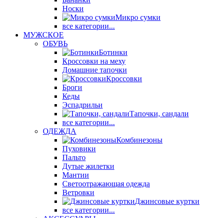
Носки
Микро сумки
все категории...
МУЖСКОЕ
ОБУВЬ
Ботинки
Кроссовки на меху
Домашние тапочки
Кроссовки
Броги
Кеды
Эспадрильи
Тапочки, сандали
все категории...
ОДЕЖДА
Комбинезоны
Пуховики
Пальто
Дутые жилетки
Мантии
Светоотражающая одежда
Ветровки
Джинсовые куртки
все категории...