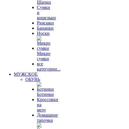
Шапки
Сумки
и
кошельки
Рюкзаки
Бананки
Носки
Микро
сумки
все
категории...
МУЖСКОЕ
ОБУВЬ
Ботинки
Кроссовки
на
меху
Домашние
тапочки