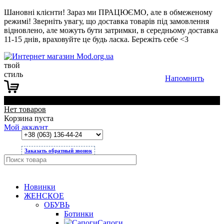
Шановні клієнти! Зараз ми ПРАЦЮЄМО, але в обмеженому
режимі! Зверніть увагу, що доставка товарів під замовлення
відновлено, але можуть бути затримки, в середньому доставка
11-15 днів, враховуйте це будь ласка. Бережіть себе <3
твой
стиль
Напомнить
0
Нет товаров
Корзина пуста
Мой аккаунт
Заказать обратный звонок
Новинки
ЖЕНСКОЕ
ОБУВЬ
Ботинки
Сапоги