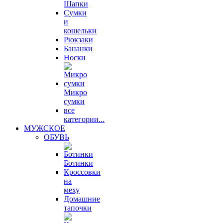
Шапки
Сумки
и
кошельки
Рюкзаки
Бананки
Носки
Микро
сумки
все
категории...
МУЖСКОЕ
ОБУВЬ
Ботинки
Кроссовки
на
меху
Домашние
тапочки