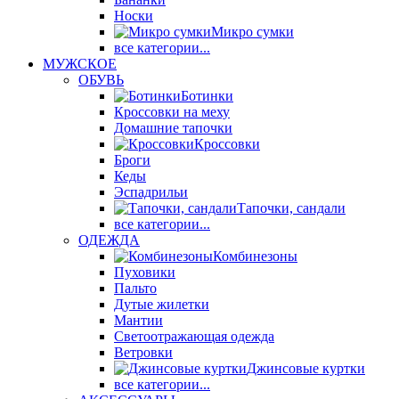
Носки
Микро сумки
все категории...
МУЖСКОЕ
ОБУВЬ
Ботинки
Кроссовки на меху
Домашние тапочки
Кроссовки
Броги
Кеды
Эспадрильи
Тапочки, сандали
все категории...
ОДЕЖДА
Комбинезоны
Пуховики
Пальто
Дутые жилетки
Мантии
Светоотражающая одежда
Ветровки
Джинсовые куртки
все категории...