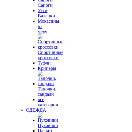
Сапоги
Угги
Валенки
Мокасины
на
меху
Спортивные
кроссовки
Туфли
Криперы
Тапочки,
сандали
все
категории...
ОДЕЖДА
Пуховики
Пальто