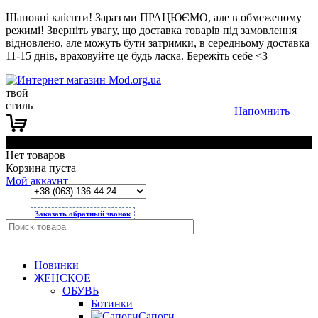
Шановні клієнти! Зараз ми ПРАЦЮЄМО, але в обмеженому
режимі! Зверніть увагу, що доставка товарів під замовлення
відновлено, але можуть бути затримки, в середньому доставка
11-15 днів, враховуйте це будь ласка. Бережіть себе <3
твой
стиль
Напомнить
0
Нет товаров
Корзина пуста
Мой аккаунт
Заказать обратный звонок
Новинки
ЖЕНСКОЕ
ОБУВЬ
Ботинки
Сапоги