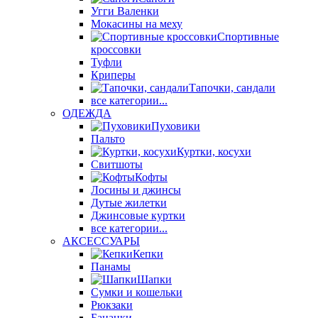
Угги Валенки
Мокасины на меху
Спортивные
кроссовки
Туфли
Криперы
Тапочки, сандали
все категории...
ОДЕЖДА
Пуховики
Пальто
Куртки, косухи
Свитшоты
Кофты
Лосины и джинсы
Дутые жилетки
Джинсовые куртки
все категории...
АКСЕССУАРЫ
Кепки
Панамы
Шапки
Сумки и кошельки
Рюкзаки
Бананки