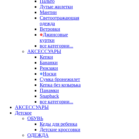
Пальто
Дутые жилетки
Мантии
Светоотражающая
одежда
Ветровки
Джинсовые
куртки
все категории...
АКСЕССУАРЫ
Кепки
Бананки
Рюкзаки
Носки
Сумка бронежилет
Кепка без козырька
Панамки
Snapback
все категории...
АКСЕССУАРЫ
Детское
ОБУВЬ
Кеды для ребенка
Детские кроссовки
ОДЕЖДА