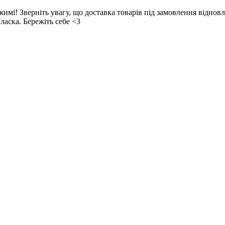
! Зверніть увагу, що доставка товарів під замовлення відновл
ласка. Бережіть себе <3