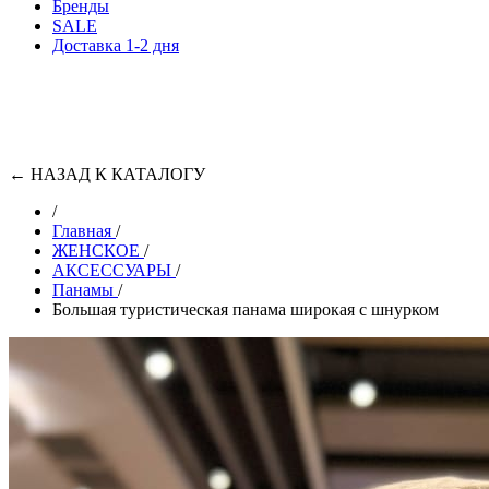
Бренды
SALE
Доставка 1-2 дня
←
НАЗАД К КАТАЛОГУ
/
Главная
/
ЖЕНСКОЕ
/
АКСЕССУАРЫ
/
Панамы
/
Большая туристическая панама широкая с шнурком