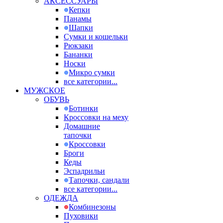
АКСЕССУАРЫ
Кепки
Панамы
Шапки
Сумки и кошельки
Рюкзаки
Бананки
Носки
Микро сумки
все категории...
МУЖСКОЕ
ОБУВЬ
Ботинки
Кроссовки на меху
Домашние
тапочки
Кроссовки
Броги
Кеды
Эспадрильи
Тапочки, сандали
все категории...
ОДЕЖДА
Комбинезоны
Пуховики