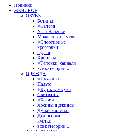
Новинки
ЖЕНСКОЕ
ОБУВЬ
Ботинки
Сапоги
Угги Валенки
Мокасины на меху
Спортивные
кроссовки
Туфли
Криперы
Тапочки, сандали
все категории...
ОДЕЖДА
Пуховики
Пальто
Куртки, косухи
Свитшоты
Кофты
Лосины и джинсы
Дутые жилетки
Джинсовые
куртки
все категории...