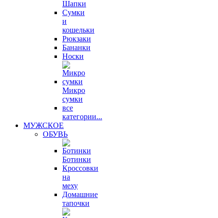
Шапки
Сумки
и
кошельки
Рюкзаки
Бананки
Носки
Микро
сумки
все
категории...
МУЖСКОЕ
ОБУВЬ
Ботинки
Кроссовки
на
меху
Домашние
тапочки