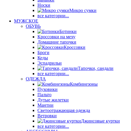
Носки
Микро сумки
все категории...
МУЖСКОЕ
ОБУВЬ
Ботинки
Кроссовки на меху
Домашние тапочки
Кроссовки
Броги
Кеды
Эспадрильи
Тапочки, сандали
все категории...
ОДЕЖДА
Комбинезоны
Пуховики
Пальто
Дутые жилетки
Мантии
Светоотражающая одежда
Ветровки
Джинсовые куртки
все категории...