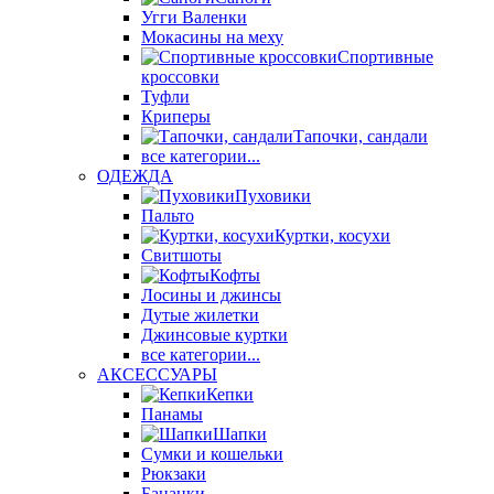
Угги Валенки
Мокасины на меху
Спортивные
кроссовки
Туфли
Криперы
Тапочки, сандали
все категории...
ОДЕЖДА
Пуховики
Пальто
Куртки, косухи
Свитшоты
Кофты
Лосины и джинсы
Дутые жилетки
Джинсовые куртки
все категории...
АКСЕССУАРЫ
Кепки
Панамы
Шапки
Сумки и кошельки
Рюкзаки
Бананки