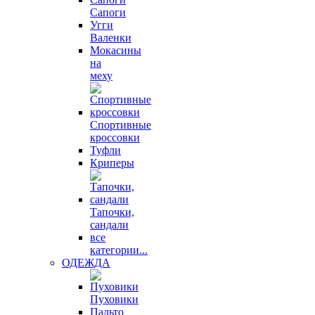
Сапоги
Угги
Валенки
Мокасины
на
меху
Спортивные
кроссовки
Туфли
Криперы
Тапочки,
сандали
все
категории...
ОДЕЖДА
Пуховики
Пальто