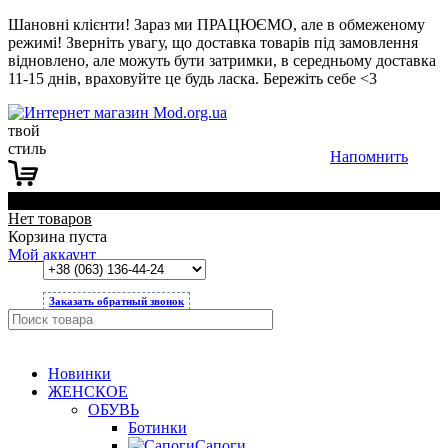
Шановні клієнти! Зараз ми ПРАЦЮЄМО, але в обмеженому
режимі! Зверніть увагу, що доставка товарів під замовлення
відновлено, але можуть бути затримки, в середньому доставка
11-15 днів, враховуйте це будь ласка. Бережіть себе <3
твой
стиль
Напомнить
0
Нет товаров
Корзина пуста
Мой аккаунт
Заказать обратный звонок
Новинки
ЖЕНСКОЕ
ОБУВЬ
Ботинки
Сапоги