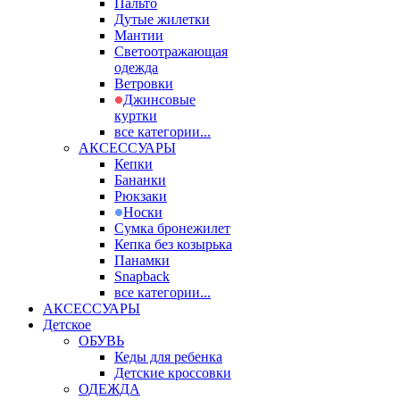
Пальто
Дутые жилетки
Мантии
Светоотражающая
одежда
Ветровки
Джинсовые
куртки
все категории...
АКСЕССУАРЫ
Кепки
Бананки
Рюкзаки
Носки
Сумка бронежилет
Кепка без козырька
Панамки
Snapback
все категории...
АКСЕССУАРЫ
Детское
ОБУВЬ
Кеды для ребенка
Детские кроссовки
ОДЕЖДА