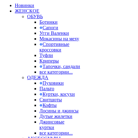
Новинки
ЖЕНСКОЕ
ОБУВЬ
Ботинки
Сапоги
Угги Валенки
Мокасины на меху
Спортивные
кроссовки
Туфли
Криперы
Тапочки, сандали
все категории...
ОДЕЖДА
Пуховики
Пальто
Куртки, косухи
Свитшоты
Кофты
Лосины и джинсы
Дутые жилетки
Джинсовые
куртки
все категории...