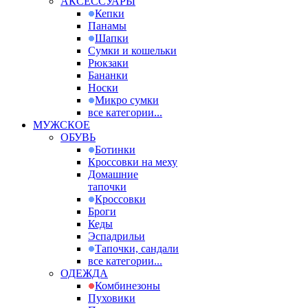
АКСЕССУАРЫ
Кепки
Панамы
Шапки
Сумки и кошельки
Рюкзаки
Бананки
Носки
Микро сумки
все категории...
МУЖСКОЕ
ОБУВЬ
Ботинки
Кроссовки на меху
Домашние
тапочки
Кроссовки
Броги
Кеды
Эспадрильи
Тапочки, сандали
все категории...
ОДЕЖДА
Комбинезоны
Пуховики