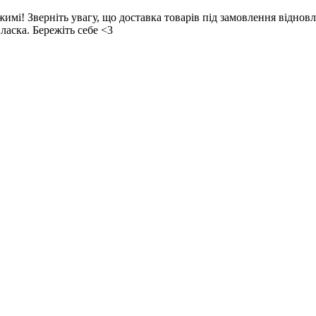
! Зверніть увагу, що доставка товарів під замовлення відновл
ласка. Бережіть себе <3