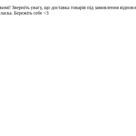
! Зверніть увагу, що доставка товарів під замовлення відновл
ласка. Бережіть себе <3