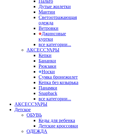
Пальто
Дутые жилетки
Мантии
Светоотражающая
одежда
Ветровки
Джинсовые
куртки
все категории...
АКСЕССУАРЫ
Кепки
Бананки
Рюкзаки
Носки
Сумка бронежилет
Кепка без козырька
Панамки
Snapback
все категории...
АКСЕССУАРЫ
Детское
ОБУВЬ
Кеды для ребенка
Детские кроссовки
ОДЕЖДА