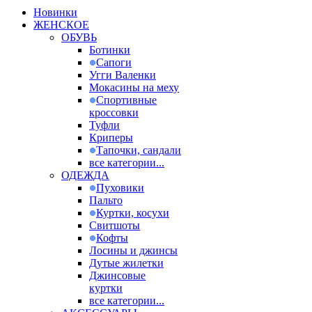
Новинки
ЖЕНСКОЕ
ОБУВЬ
Ботинки
Сапоги
Угги Валенки
Мокасины на меху
Спортивные
кроссовки
Туфли
Криперы
Тапочки, сандали
все категории...
ОДЕЖДА
Пуховики
Пальто
Куртки, косухи
Свитшоты
Кофты
Лосины и джинсы
Дутые жилетки
Джинсовые
куртки
все категории...