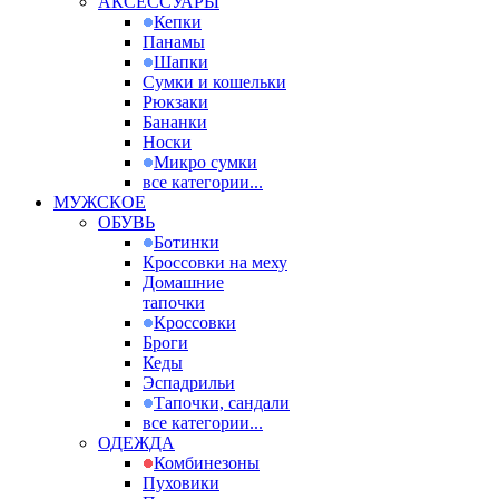
АКСЕССУАРЫ
Кепки
Панамы
Шапки
Сумки и кошельки
Рюкзаки
Бананки
Носки
Микро сумки
все категории...
МУЖСКОЕ
ОБУВЬ
Ботинки
Кроссовки на меху
Домашние
тапочки
Кроссовки
Броги
Кеды
Эспадрильи
Тапочки, сандали
все категории...
ОДЕЖДА
Комбинезоны
Пуховики