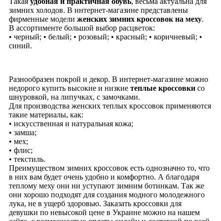
Такая
удобная и практичная обувь
, весьма актуальна для
зимних холодов. В интернет-магазине представлены
фирменные модели
женских зимних кроссовок на меху
.
В ассортименте большой выбор расцветок:
• черный; • белый; • розовый; • красный; • коричневый; •
синий.
Разнообразен покрой и декор. В интернет-магазине можно
недорого купить высокие и низкие
теплые кроссовки
со
шнуровкой, на липучках, с замочками.
Для производства женских теплых кроссовок применяются
такие материалы, как:
• искусственная и натуральная кожа;
• замша;
• мех;
• флис;
• текстиль.
Преимуществом зимних кроссовок есть однозначно то, что
в них вам будет очень удобно и комфортно. А благодаря
теплому меху они ни уступают зимним ботинкам. Так же
они хорошо подходят для создания модного молодежного
лука, не в ущерб здоровью. Заказать кроссовки для
девушки по невысокой цене в Украине можно на нашем