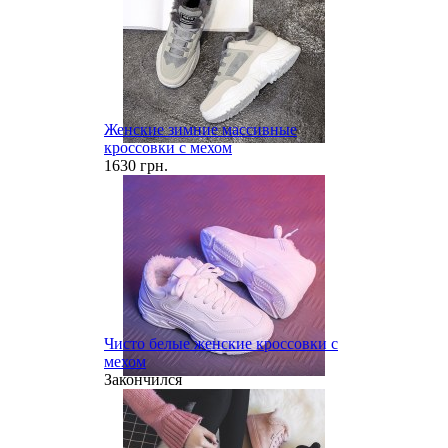
Женские зимние массивные
кроссовки с мехом
1630 грн.
Чисто белые женские кроссовки с
мехом
Закончился