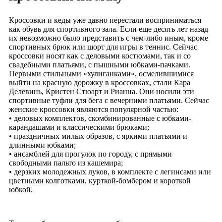
Кроссовки и кеды уже давно перестали восприниматься
как обувь для спортивного зала. Если еще десять лет назад
их невозможно было представить с чем-либо иным, кроме
спортивных брюк или шорт для игры в теннис. Сейчас
кроссовки носят как с деловыми костюмами, так и со
свадебными платьями, с пышными юбками-пачками.
Первыми стильными «хулиганками», осмелившимися
выйти на красную дорожку в кроссовках, стали Кара
Делевинь, Кристен Стюарт и Рианна. Они носили эти
спортивные туфли для бега с вечерними платьями. Сейчас
женские кроссовки являются популярной частью:
• деловых комплектов, скомбинированные с юбками-
карандашами и классическими брюками;
• праздничных милых образов, с яркими платьями и
длинными юбками;
• ансамблей для прогулок по городу, с прямыми
свободными пальто из кашемира;
• дерзких молодежных луков, в комплекте с легинсами или
цветными колготками, курткой-бомбером и короткой
юбкой.