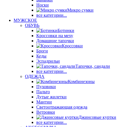
Носки
Микро сумки
все категории...
МУЖСКОЕ
ОБУВЬ
Ботинки
Кроссовки на меху
Домашние тапочки
Кроссовки
Броги
Кеды
Эспадрильи
Тапочки, сандали
все категории...
ОДЕЖДА
Комбинезоны
Пуховики
Пальто
Дутые жилетки
Мантии
Светоотражающая одежда
Ветровки
Джинсовые куртки
все категории...