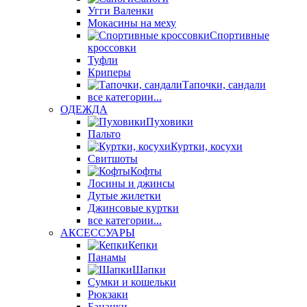
Угги Валенки
Мокасины на меху
Спортивные
кроссовки
Туфли
Криперы
Тапочки, сандали
все категории...
ОДЕЖДА
Пуховики
Пальто
Куртки, косухи
Свитшоты
Кофты
Лосины и джинсы
Дутые жилетки
Джинсовые куртки
все категории...
АКСЕССУАРЫ
Кепки
Панамы
Шапки
Сумки и кошельки
Рюкзаки
Бананки