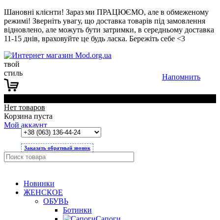
Шановні клієнти! Зараз ми ПРАЦЮЄМО, але в обмеженому
режимі! Зверніть увагу, що доставка товарів під замовлення
відновлено, але можуть бути затримки, в середньому доставка
11-15 днів, враховуйте це будь ласка. Бережіть себе <3
твой
стиль
Напомнить
0
Нет товаров
Корзина пуста
Мой аккаунт
Заказать обратный звонок
Новинки
ЖЕНСКОЕ
ОБУВЬ
Ботинки
Сапоги