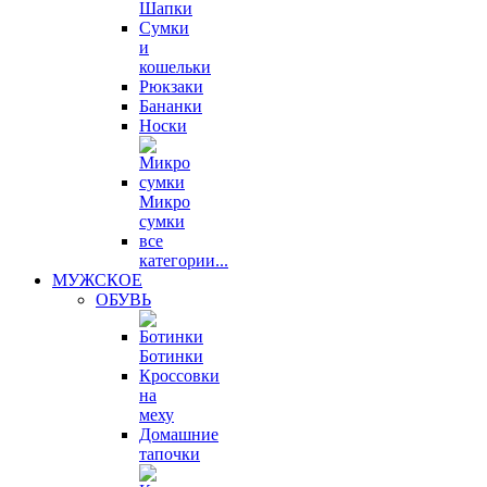
Шапки
Сумки
и
кошельки
Рюкзаки
Бананки
Носки
Микро
сумки
все
категории...
МУЖСКОЕ
ОБУВЬ
Ботинки
Кроссовки
на
меху
Домашние
тапочки