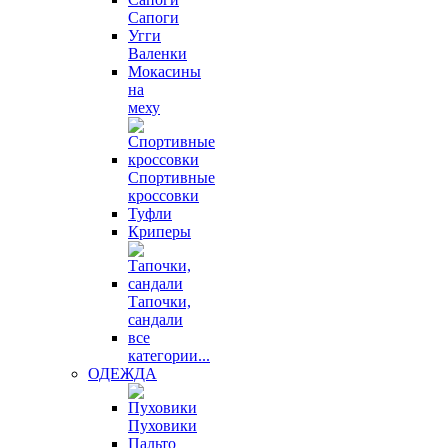
Сапоги
Угги
Валенки
Мокасины
на
меху
Спортивные
кроссовки
Туфли
Криперы
Тапочки,
сандали
все
категории...
ОДЕЖДА
Пуховики
Пальто