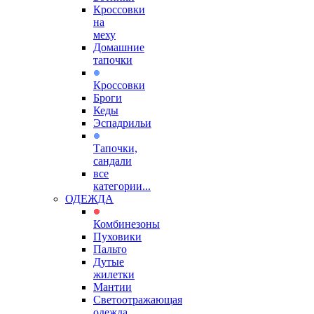
Кроссовки
на
меху
Домашние
тапочки
Кроссовки
Броги
Кеды
Эспадрильи
Тапочки,
сандали
все
категории...
ОДЕЖДА
Комбинезоны
Пуховики
Пальто
Дутые
жилетки
Мантии
Светоотражающая
одежда