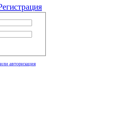
Регистрация
 или авторизация