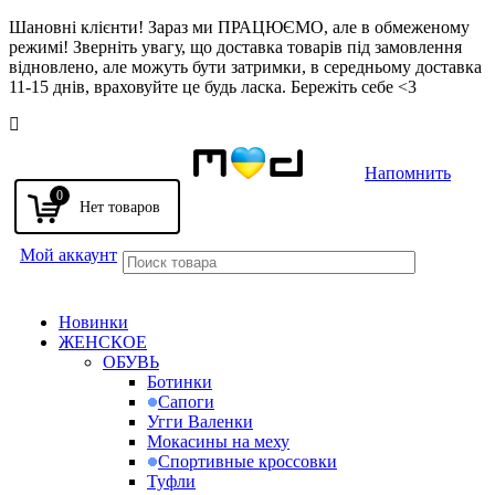
Шановні клієнти! Зараз ми ПРАЦЮЄМО, але в обмеженому
режимі! Зверніть увагу, що доставка товарів під замовлення
відновлено, але можуть бути затримки, в середньому доставка
11-15 днів, враховуйте це будь ласка. Бережіть себе <3
Напомнить
0
Мой аккаунт
Новинки
ЖЕНСКОЕ
ОБУВЬ
Ботинки
Сапоги
Угги Валенки
Мокасины на меху
Спортивные кроссовки
Туфли