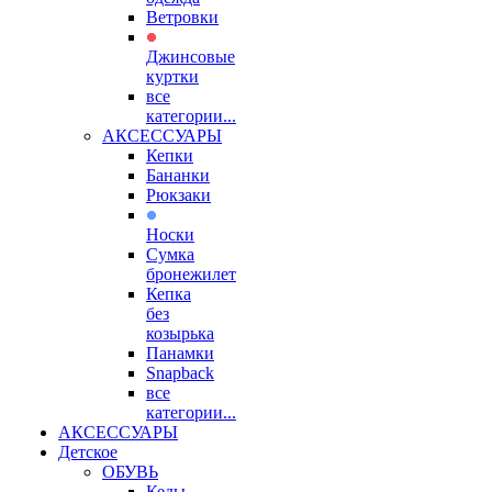
Ветровки
Джинсовые
куртки
все
категории...
АКСЕССУАРЫ
Кепки
Бананки
Рюкзаки
Носки
Сумка
бронежилет
Кепка
без
козырька
Панамки
Snapback
все
категории...
АКСЕССУАРЫ
Детское
ОБУВЬ
Кеды