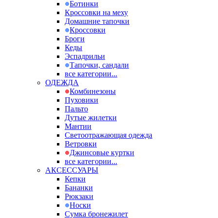
Ботинки
Кроссовки на меху
Домашние тапочки
Кроссовки
Броги
Кеды
Эспадрильи
Тапочки, сандали
все категории...
ОДЕЖДА
Комбинезоны
Пуховики
Пальто
Дутые жилетки
Мантии
Светоотражающая одежда
Ветровки
Джинсовые куртки
все категории...
АКСЕССУАРЫ
Кепки
Бананки
Рюкзаки
Носки
Сумка бронежилет