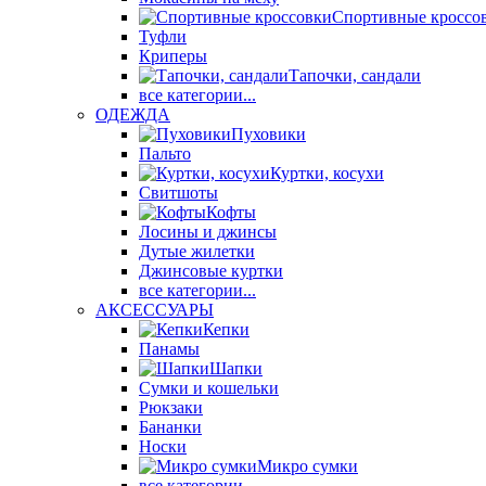
Спортивные кроссо
Туфли
Криперы
Тапочки, сандали
все категории...
ОДЕЖДА
Пуховики
Пальто
Куртки, косухи
Свитшоты
Кофты
Лосины и джинсы
Дутые жилетки
Джинсовые куртки
все категории...
АКСЕССУАРЫ
Кепки
Панамы
Шапки
Сумки и кошельки
Рюкзаки
Бананки
Носки
Микро сумки
все категории...