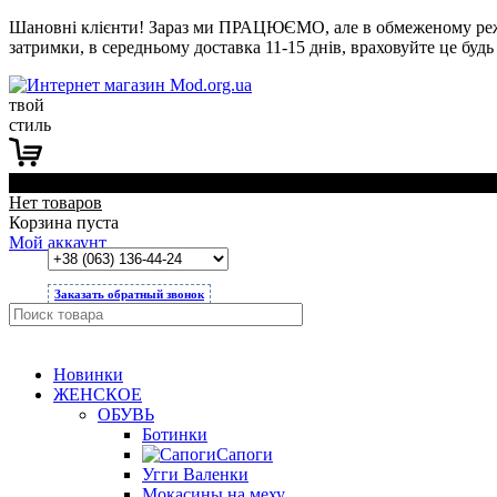
Шановні клієнти! Зараз ми ПРАЦЮЄМО, але в обмеженому режимі
затримки, в середньому доставка 11-15 днів, враховуйте це будь 
твой
стиль
0
Нет товаров
Корзина пуста
Мой аккаунт
Заказать обратный звонок
Новинки
ЖЕНСКОЕ
ОБУВЬ
Ботинки
Сапоги
Угги Валенки
Мокасины на меху