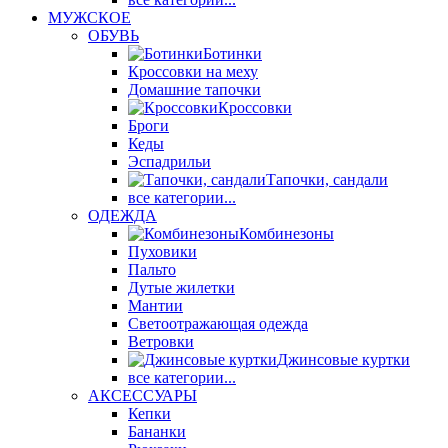
МУЖСКОЕ
ОБУВЬ
Ботинки
Кроссовки на меху
Домашние тапочки
Кроссовки
Броги
Кеды
Эспадрильи
Тапочки, сандали
все категории...
ОДЕЖДА
Комбинезоны
Пуховики
Пальто
Дутые жилетки
Мантии
Светоотражающая одежда
Ветровки
Джинсовые куртки
все категории...
АКСЕССУАРЫ
Кепки
Бананки