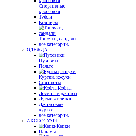
Спортивные
кроссовки
Туфли
Криперы
Тапочки, сандали
все категории...
ОДЕЖДА
Пуховики
Пальто
Куртки, косухи
Свитшоты
Кофты
Лосины и джинсы
Дутые жилетки
Джинсовые
куртки
все категории...
АКСЕССУАРЫ
Кепки
Панамы