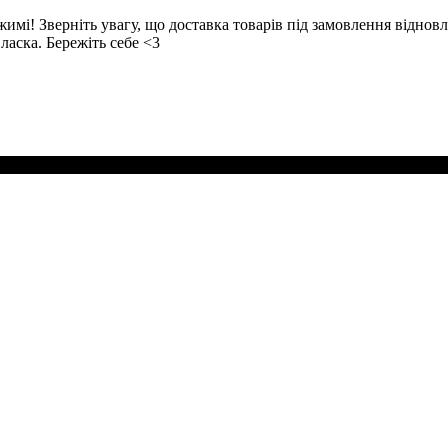
! Зверніть увагу, що доставка товарів під замовлення відновл
ласка. Бережіть себе <3