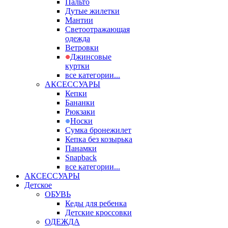
Пальто
Дутые жилетки
Мантии
Светоотражающая
одежда
Ветровки
Джинсовые
куртки
все категории...
АКСЕССУАРЫ
Кепки
Бананки
Рюкзаки
Носки
Сумка бронежилет
Кепка без козырька
Панамки
Snapback
все категории...
АКСЕССУАРЫ
Детское
ОБУВЬ
Кеды для ребенка
Детские кроссовки
ОДЕЖДА