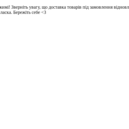
! Зверніть увагу, що доставка товарів під замовлення відновл
ласка. Бережіть себе <3