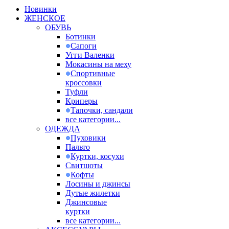
Новинки
ЖЕНСКОЕ
ОБУВЬ
Ботинки
Сапоги
Угги Валенки
Мокасины на меху
Спортивные
кроссовки
Туфли
Криперы
Тапочки, сандали
все категории...
ОДЕЖДА
Пуховики
Пальто
Куртки, косухи
Свитшоты
Кофты
Лосины и джинсы
Дутые жилетки
Джинсовые
куртки
все категории...