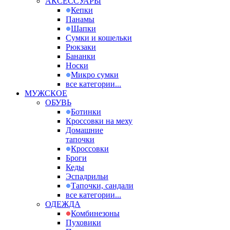
АКСЕССУАРЫ
Кепки
Панамы
Шапки
Сумки и кошельки
Рюкзаки
Бананки
Носки
Микро сумки
все категории...
МУЖСКОЕ
ОБУВЬ
Ботинки
Кроссовки на меху
Домашние
тапочки
Кроссовки
Броги
Кеды
Эспадрильи
Тапочки, сандали
все категории...
ОДЕЖДА
Комбинезоны
Пуховики