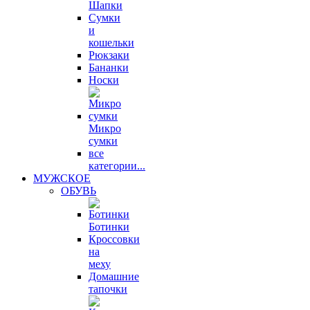
Шапки
Сумки
и
кошельки
Рюкзаки
Бананки
Носки
Микро
сумки
все
категории...
МУЖСКОЕ
ОБУВЬ
Ботинки
Кроссовки
на
меху
Домашние
тапочки