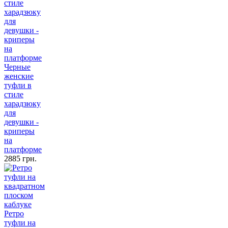
Черные
женские
туфли в
стиле
харадзюку
для
девушки -
криперы
на
платформе
2885 грн.
Ретро
туфли на