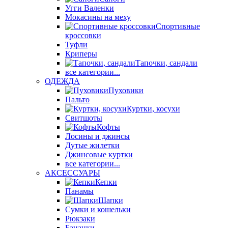
Угги Валенки
Мокасины на меху
Спортивные
кроссовки
Туфли
Криперы
Тапочки, сандали
все категории...
ОДЕЖДА
Пуховики
Пальто
Куртки, косухи
Свитшоты
Кофты
Лосины и джинсы
Дутые жилетки
Джинсовые куртки
все категории...
АКСЕССУАРЫ
Кепки
Панамы
Шапки
Сумки и кошельки
Рюкзаки
Бананки