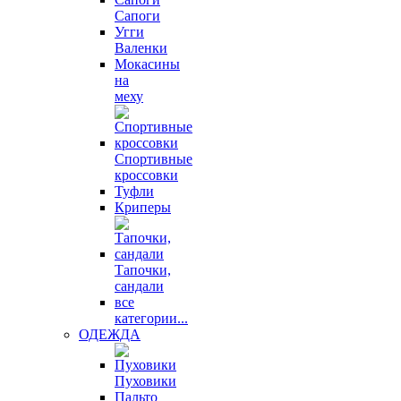
Сапоги
Угги
Валенки
Мокасины
на
меху
Спортивные
кроссовки
Туфли
Криперы
Тапочки,
сандали
все
категории...
ОДЕЖДА
Пуховики
Пальто