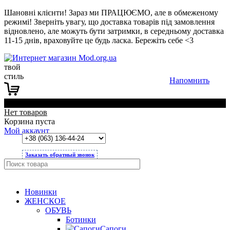
Шановні клієнти! Зараз ми ПРАЦЮЄМО, але в обмеженому
режимі! Зверніть увагу, що доставка товарів під замовлення
відновлено, але можуть бути затримки, в середньому доставка
11-15 днів, враховуйте це будь ласка. Бережіть себе <3
твой
стиль
Напомнить
0
Нет товаров
Корзина пуста
Мой аккаунт
Заказать обратный звонок
Новинки
ЖЕНСКОЕ
ОБУВЬ
Ботинки
Сапоги