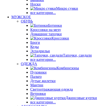
Носки
Микро сумки
все категории...
МУЖСКОЕ
ОБУВЬ
Ботинки
Кроссовки на меху
Домашние тапочки
Кроссовки
Броги
Кеды
Эспадрильи
Тапочки, сандали
все категории...
ОДЕЖДА
Комбинезоны
Пуховики
Пальто
Дутые жилетки
Мантии
Светоотражающая одежда
Ветровки
Джинсовые куртки
все категории...