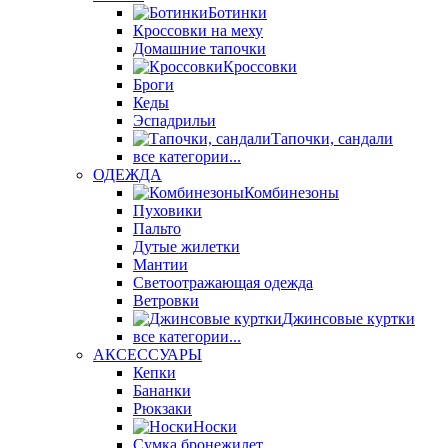
Ботинки
Кроссовки на меху
Домашние тапочки
Кроссовки
Броги
Кеды
Эспадрильи
Тапочки, сандали
все категории...
ОДЕЖДА
Комбинезоны
Пуховики
Пальто
Дутые жилетки
Мантии
Светоотражающая одежда
Ветровки
Джинсовые куртки
все категории...
АКСЕССУАРЫ
Кепки
Бананки
Рюкзаки
Носки
Сумка бронежилет