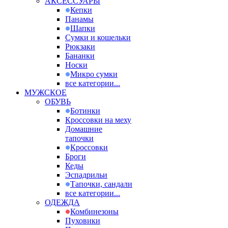
АКСЕССУАРЫ
Кепки
Панамы
Шапки
Сумки и кошельки
Рюкзаки
Бананки
Носки
Микро сумки
все категории...
МУЖСКОЕ
ОБУВЬ
Ботинки
Кроссовки на меху
Домашние
тапочки
Кроссовки
Броги
Кеды
Эспадрильи
Тапочки, сандали
все категории...
ОДЕЖДА
Комбинезоны
Пуховики