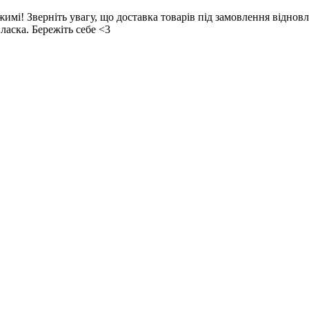
! Зверніть увагу, що доставка товарів під замовлення відновл
ласка. Бережіть себе <3