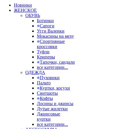
Новинки
ЖЕНСКОЕ
ОБУВЬ
Ботинки
Сапоги
Угги Валенки
Мокасины на меху
Спортивные
кроссовки
Туфли
Криперы
Тапочки, сандали
все категории...
ОДЕЖДА
Пуховики
Пальто
Куртки, косухи
Свитшоты
Кофты
Лосины и джинсы
Дутые жилетки
Джинсовые
куртки
все категории...