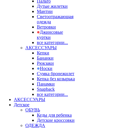
Пальто
Дутые жилетки
Мантии
Светоотражающая
одежда
Ветровки
Джинсовые
куртки
все категории...
АКСЕССУАРЫ
Кепки
Бананки
Рюкзаки
Носки
Сумка бронежилет
Кепка без козырька
Панамки
Snapback
все категории...
АКСЕССУАРЫ
Детское
ОБУВЬ
Кеды для ребенка
Детские кроссовки
ОДЕЖДА