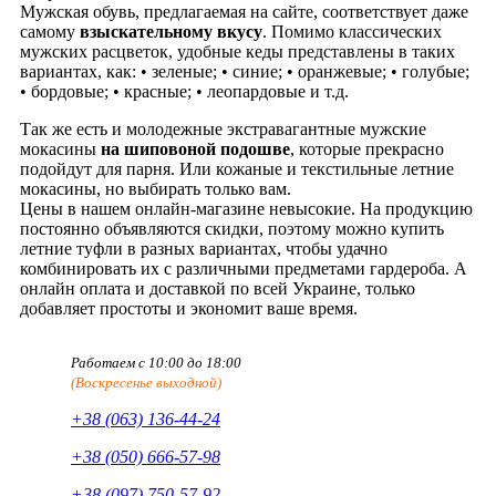
Мужская обувь, предлагаемая на сайте, соответствует даже
самому
взыскательному вкусу
. Помимо классических
мужских расцветок, удобные кеды представлены в таких
вариантах, как: • зеленые; • синие; • оранжевые; • голубые;
• бордовые; • красные; • леопардовые и т.д.
Так же есть и молодежные экстравагантные мужские
мокасины
на шиповоной подошве
, которые прекрасно
подойдут для парня. Или кожаные и текстильные летние
мокасины, но выбирать только вам.
Цены в нашем онлайн-магазине невысокие. На продукцию
постоянно объявляются скидки, поэтому можно купить
летние туфли в разных вариантах, чтобы удачно
комбинировать их с различными предметами гардероба. А
онлайн оплата и доставкой по всей Украине, только
добавляет простоты и экономит ваше время.
Работаем с 10:00 до 18:00
(Воскресенье выходной)
+38 (063) 136-44-24
+38 (050) 666-57-98
+38 (097) 750-57-92