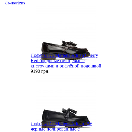
dr-martens
Лоферы Dr. Martens Adrian Cherry
Red бордовые глянцевые с
кисточками и рифлёной подошвой
9190 грн.
Лоферы Dr. Martens Adrian PW
черные полированные с