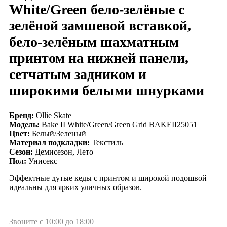
White/Green бело-зелёные с
зелёной замшевой вставкой,
бело-зелёным шахматным
принтом на нижней панели,
сетчатым задником и
широкими белыми шнурками
Бренд:
Ollie Skate
Модель:
Bake II White/Green/Green Grid BAKEII25051
Цвет:
Белый/Зеленый
Материал подкладки:
Текстиль
Сезон:
Демисезон, Лето
Пол:
Унисекс
Эффектные дутые кеды с принтом и широкой подошвой —
идеальны для ярких уличных образов.
Звоните с 10:00 до 18:00