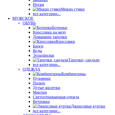
Носки
Микро сумки
все категории...
МУЖСКОЕ
ОБУВЬ
Ботинки
Кроссовки на меху
Домашние тапочки
Кроссовки
Броги
Кеды
Эспадрильи
Тапочки, сандали
все категории...
ОДЕЖДА
Комбинезоны
Пуховики
Пальто
Дутые жилетки
Мантии
Светоотражающая одежда
Ветровки
Джинсовые куртки
все категории...