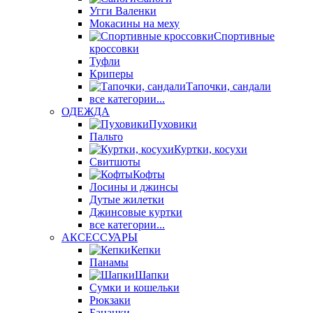
Угги Валенки
Мокасины на меху
Спортивные
кроссовки
Туфли
Криперы
Тапочки, сандали
все категории...
ОДЕЖДА
Пуховики
Пальто
Куртки, косухи
Свитшоты
Кофты
Лосины и джинсы
Дутые жилетки
Джинсовые куртки
все категории...
АКСЕССУАРЫ
Кепки
Панамы
Шапки
Сумки и кошельки
Рюкзаки
Бананки