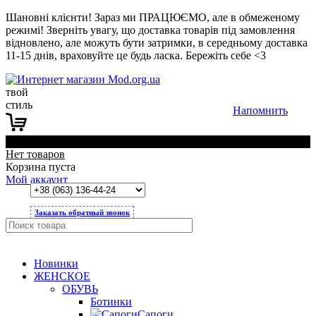
Шановні клієнти! Зараз ми ПРАЦЮЄМО, але в обмеженому
режимі! Зверніть увагу, що доставка товарів під замовлення
відновлено, але можуть бути затримки, в середньому доставка
11-15 днів, враховуйте це будь ласка. Бережіть себе <3
твой
стиль
Напомнить
0
Нет товаров
Корзина пуста
Мой аккаунт
Заказать обратный звонок
Новинки
ЖЕНСКОЕ
ОБУВЬ
Ботинки
Сапоги