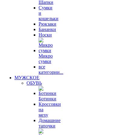
Шапки
Сумки
и
кошельки
Рюкзаки
Бананки
Носки
Микро
сумки
все
категории...
МУЖСКОЕ
ОБУВЬ
Ботинки
Кроссовки
на
меху
Домашние
тапочки