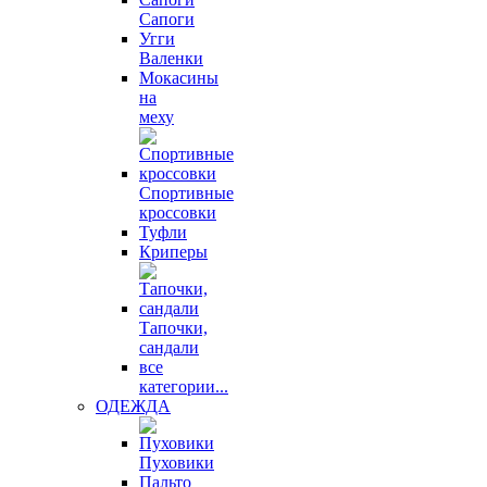
Сапоги
Угги
Валенки
Мокасины
на
меху
Спортивные
кроссовки
Туфли
Криперы
Тапочки,
сандали
все
категории...
ОДЕЖДА
Пуховики
Пальто