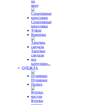
на
меху
Спортивные
кроссовки
Туфли
Криперы
Тапочки,
сандали
все
категории...
ОДЕЖДА
Пуховики
Пальто
Куртки,
косухи