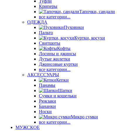
Туфли
Криперы
Тапочки, сандали
все категории...
ОДЕЖДА
Пуховики
Пальто
Куртки, косухи
Свитшоты
Кофты
Лосины и джинсы
Дутые жилетки
Джинсовые куртки
все категории...
АКСЕССУАРЫ
Кепки
Панамы
Шапки
Сумки и кошельки
Рюкзаки
Бананки
Носки
Микро сумки
все категории...
МУЖСКОЕ