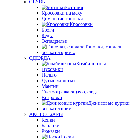
ОБУВЬ
Ботинки
Кроссовки на меху
Домашние тапочки
Кроссовки
Броги
Кеды
Эспадрильи
Тапочки, сандали
все категории...
ОДЕЖДА
Комбинезоны
Пуховики
Пальто
Дутые жилетки
Мантии
Светоотражающая одежда
Ветровки
Джинсовые куртки
все категории...
АКСЕССУАРЫ
Кепки
Бананки
Рюкзаки
Носки