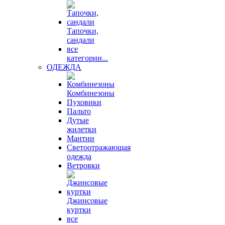
Тапочки,
сандали
все
категории...
ОДЕЖДА
Комбинезоны
Пуховики
Пальто
Дутые
жилетки
Мантии
Светоотражающая
одежда
Ветровки
Джинсовые
куртки
все