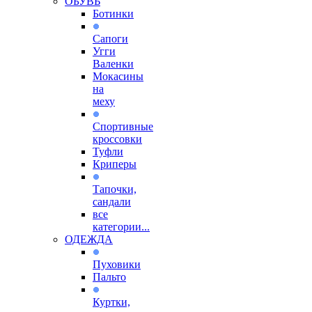
ОБУВЬ
Ботинки
Сапоги
Угги
Валенки
Мокасины
на
меху
Спортивные
кроссовки
Туфли
Криперы
Тапочки,
сандали
все
категории...
ОДЕЖДА
Пуховики
Пальто
Куртки,