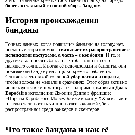
Лето – отличное время, чтобы сменить шапку на гораздо
более актуальный головной убор – бандану.
История происхождения
банданы
Точных данных, когда появились банданы на голову, нет,
но часть историков моды
связывает их распространение с
испанскими пастухами, а часть – с ковбоями
. И те, и
другие стали носить банданы, чтобы защититься от
палящего солнца. Иногда её использовали и бандиты, они
повязывали бандану на лицо во время ограблений.
Считается, что такой головной
убор носили и пираты
,
чтобы волосы не мешали в сражениях. Этот образ активно
используется в кинематографе – например,
капитан Джек
Воробей
в исполнении Джонни Деппа в франшизе
«Пираты Карибского Моря». Ближе к концу XX века такие
платки стали носить хиппи, позже головной убор
распространился среди байкеров и скейтеров.
Что такое бандана и как её